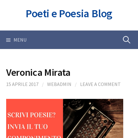
Skip
Poeti e Poesia Blog
to
content
Ricerca
MENU
per:
Veronica Mirata
15 APRILE 2017
/
WEBADMIN
/
LEAVE A COMMENT