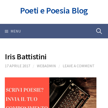
Skip
Poeti e Poesia Blog
to
content
Ricerca
MENU
per:
Iris Battistini
17 APRILE 2017
/
WEBADMIN
/
LEAVE A COMMENT