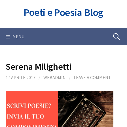
Skip
Poeti e Poesia Blog
to
content
Ricerca
MENU
per:
Serena Milighetti
17 APRILE 2017
/
WEBADMIN
/
LEAVE A COMMENT