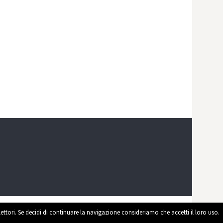
 lettori. Se decidi di continuare la navigazione consideriamo che accetti il loro uso.
ed by
WordPress
|
Theme by
Themehaus