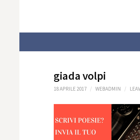
Skip
to
content
giada volpi
18 APRILE 2017
/
WEBADMIN
/
LEA