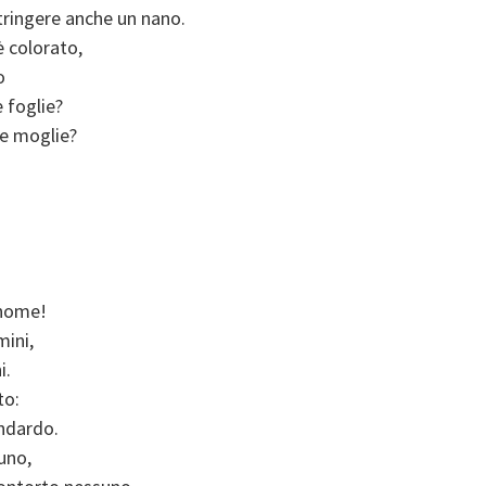
 stringere anche un nano.
è colorato,
o
 foglie?
re moglie?
 nome!
mini,
i.
to:
ndardo.
uno,