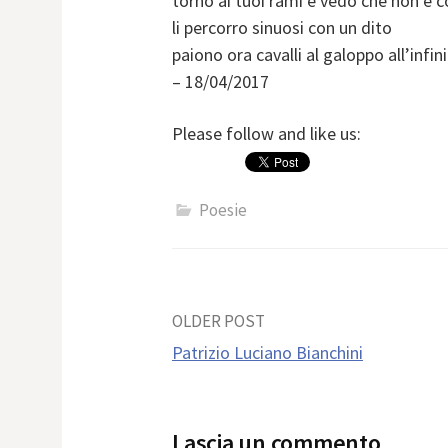
torno ai tuoi rami e vedo che non è 
li percorro sinuosi con un dito
paiono ora cavalli al galoppo all’infini
– 18/04/2017
Please follow and like us:
Poesie
Post
OLDER POST
Patrizio Luciano Bianchini
navigation
Lascia un commento