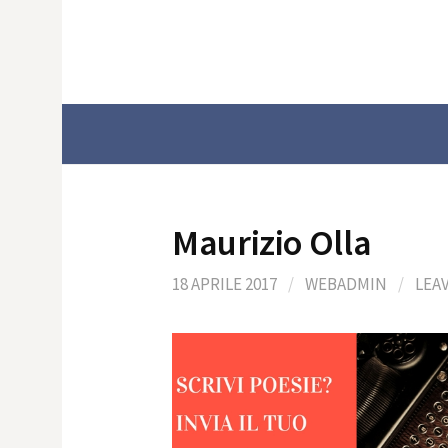
Skip
to
content
Maurizio Olla
18 APRILE 2017
/
WEBADMIN
/
LEA