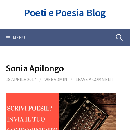
Skip
Poeti e Poesia Blog
to
content
Ricerca
MENU
per:
Sonia Apilongo
18 APRILE 2017
/
WEBADMIN
/
LEAVE A COMMENT