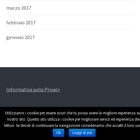
marzo 2017
febbraio 2017
gennaio 2017
Informativa sulla Privacy
Utilizziamo i cookie per essere sicuri che tu possa avere la migliore esperienza su
nostro sito. Questo sito utilizza i cookie per migliorare servizi ed esperienza dei
lettori. Se decidi di continuare la navigazione consideriamo che accetti il loro us
Powered by
WordPress
|
Theme by
Themehaus
Ok
Leggi di più