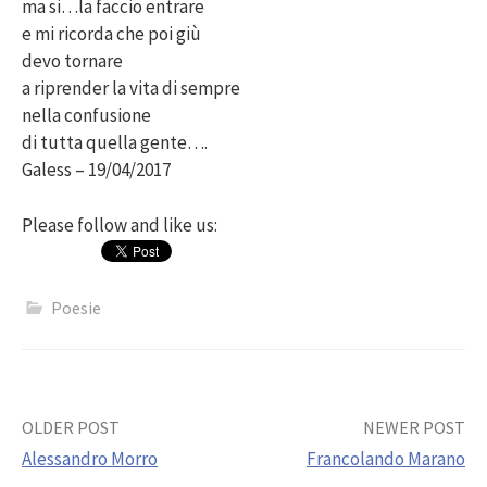
ma si…la faccio entrare
e mi ricorda che poi giù
devo tornare
a riprender la vita di sempre
nella confusione
di tutta quella gente….
Galess – 19/04/2017
Please follow and like us:
Poesie
Post
OLDER POST
NEWER POST
Alessandro Morro
Francolando Marano