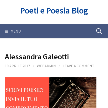
Skip
Poeti e Poesia Blog
to
content
Ricerca
MENU
per:
Alessandra Galeotti
19 APRILE 2017
/
WEBADMIN
/
LEAVE A COMMENT