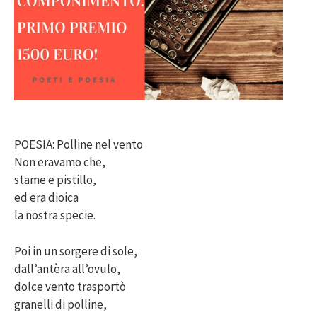
POESIA: Polline nel vento
Non eravamo che,
stame e pistillo,
ed era dioica
la nostra specie.
Poi in un sorgere di sole,
dall’antèra all’ovulo,
dolce vento trasportò
granelli di polline,