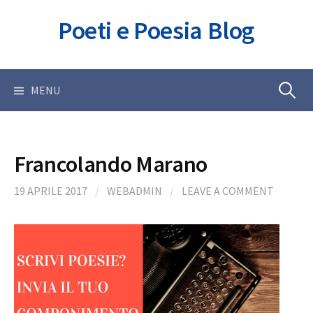
Skip
Poeti e Poesia Blog
to
content
Ricerca
MENU
per:
Francolando Marano
19 APRILE 2017
/
WEBADMIN
/
LEAVE A COMMENT