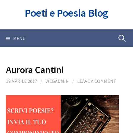
Skip
Poeti e Poesia Blog
to
content
Ricerca
MENU
per:
Aurora Cantini
19 APRILE 2017
/
WEBADMIN
/
LEAVE A COMMENT