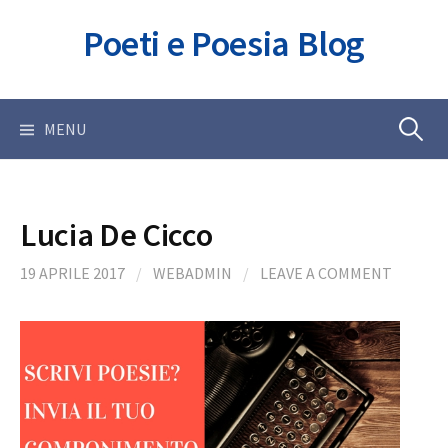
Skip
Poeti e Poesia Blog
to
content
Ricerca
MENU
per:
Lucia De Cicco
19 APRILE 2017
/
WEBADMIN
/
LEAVE A COMMENT