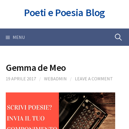
Skip
Poeti e Poesia Blog
to
content
Ricerca
MENU
per:
Gemma de Meo
19 APRILE 2017
/
WEBADMIN
/
LEAVE A COMMENT