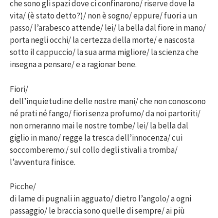
che sono gli spazi dove ci confinarono/ riserve dove la
vita/ (è stato detto?)/ non è sogno/ eppure/ fuori a un
passo/ l’arabesco attende/ lei/ la bella dal fiore in mano/
porta negli occhi/ la certezza della morte/ e nascosta
sotto il cappuccio/ la sua arma migliore/ la scienza che
insegna a pensare/ e a ragionar bene.
Fiori/
dell’inquietudine delle nostre mani/ che non conoscono
né prati né fango/ fiori senza profumo/ da noi partoriti/
non orneranno mai le nostre tombe/ lei/ la bella dal
giglio in mano/ regge la tresca dell’innocenza/ cui
soccomberemo:/ sul collo degli stivali a tromba/
l’avventura finisce.
Picche/
di lame di pugnali in agguato/ dietro l’angolo/ a ogni
passaggio/ le braccia sono quelle di sempre/ ai più