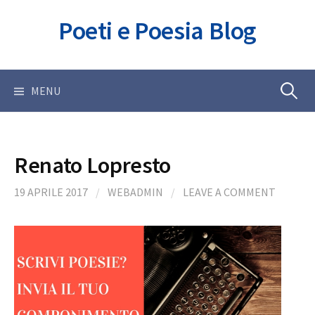
Skip
Poeti e Poesia Blog
to
content
Ricerca
MENU
per:
Renato Lopresto
19 APRILE 2017
/
WEBADMIN
/
LEAVE A COMMENT