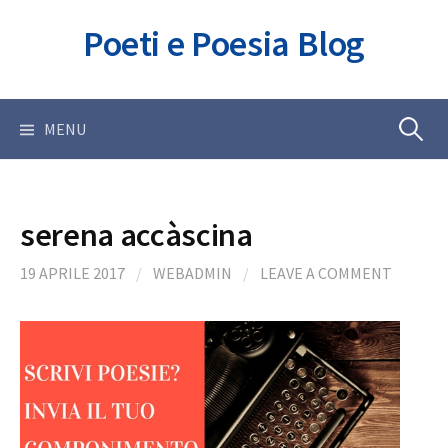
Skip
Poeti e Poesia Blog
to
content
Ricerca
MENU
per:
serena accàscina
19 APRILE 2017
/
WEBADMIN
/
LEAVE A COMMENT