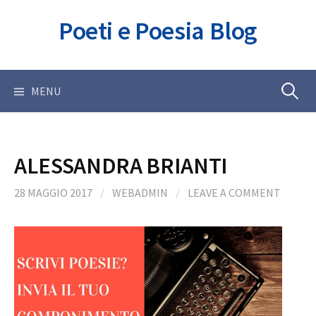
Skip
Poeti e Poesia Blog
to
content
Ricerca
MENU
per:
ALESSANDRA BRIANTI
28 MAGGIO 2017
/
WEBADMIN
/
LEAVE A COMMENT