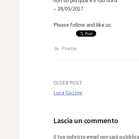
non so più qual’è il tuo nord
– 28/05/2017
Please follow and like us:
Poesie
Post
OLDER POST
Luca Gozzini
navigation
Lascia un commento
Il tuo indirizzo email non sarà pubblica