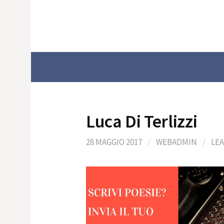
Skip
to
content
Luca Di Terlizzi
28 MAGGIO 2017
/
WEBADMIN
/
LE