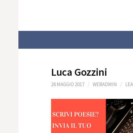
Skip
to
content
Luca Gozzini
28 MAGGIO 2017
/
WEBADMIN
/
LE