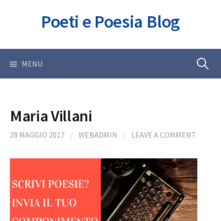
Skip
Poeti e Poesia Blog
to
content
Ricerca
MENU
per:
Maria Villani
28 MAGGIO 2017
/
WEBADMIN
/
LEAVE A COMMENT