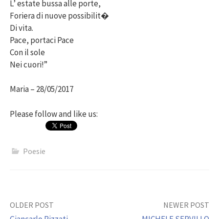
L’ estate bussa alle porte,
Foriera di nuove possibilit�
Di vita.
Pace, portaci Pace
Con il sole
Nei cuori!”
Maria – 28/05/2017
Please follow and like us:
Poesie
Post
OLDER POST
NEWER POST