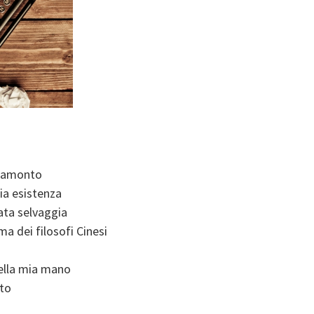
tramonto
mia esistenza
sata selvaggia
 dei filosofi Cinesi
ella mia mano
tto