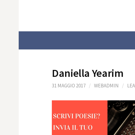
Skip
to
content
Daniella Yearim
31 MAGGIO 2017
/
WEBADMIN
/
LE