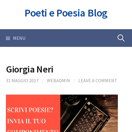
Skip
Poeti e Poesia Blog
to
content
Ricerca
MENU
per:
Giorgia Neri
31 MAGGIO 2017
/
WEBADMIN
/
LEAVE A COMMENT