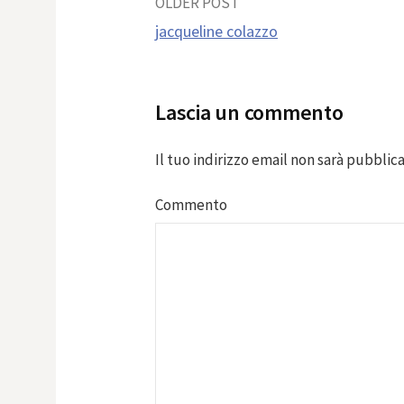
Post
OLDER POST
jacqueline colazzo
navigation
Lascia un commento
Il tuo indirizzo email non sarà pubblica
Commento