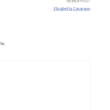
NEWER POST
Elisabetta Casarano
to.