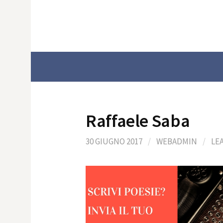
Skip
to
content
Raffaele Saba
30 GIUGNO 2017
/
WEBADMIN
/
LE