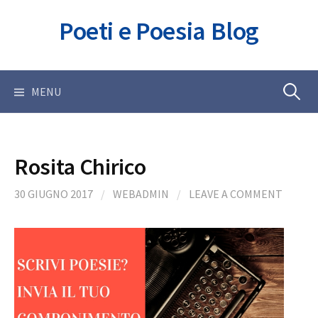
Skip
Poeti e Poesia Blog
to
content
Ricerca
MENU
per:
Rosita Chirico
30 GIUGNO 2017
/
WEBADMIN
/
LEAVE A COMMENT