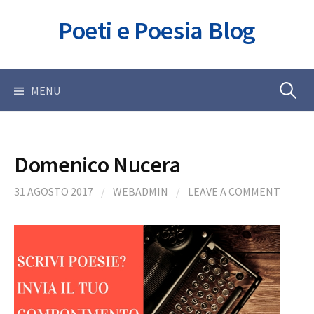
Skip
Poeti e Poesia Blog
to
content
Ricerca
MENU
per:
Domenico Nucera
31 AGOSTO 2017
/
WEBADMIN
/
LEAVE A COMMENT