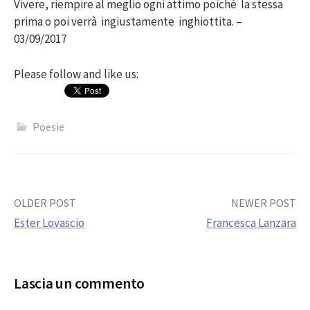
Vivere, riempire al meglio ogni attimo poiché la stessa
prima o poi verrà ingiustamente inghiottita. –
03/09/2017
Please follow and like us:
Poesie
Post
OLDER POST
NEWER POST
Ester Lovascio
Francesca Lanzara
navigation
Lascia un commento