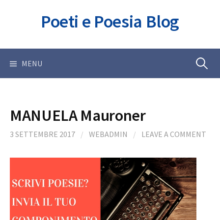
Skip
Poeti e Poesia Blog
to
content
Ricerca
MENU
per:
MANUELA Mauroner
3 SETTEMBRE 2017
/
WEBADMIN
/
LEAVE A COMMENT