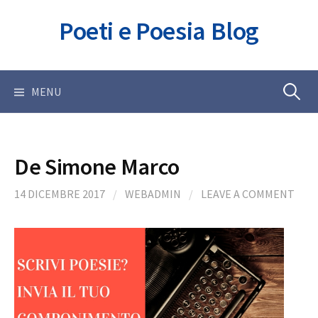
Skip
Poeti e Poesia Blog
to
content
Ricerca
MENU
per:
De Simone Marco
14 DICEMBRE 2017
/
WEBADMIN
/
LEAVE A COMMENT