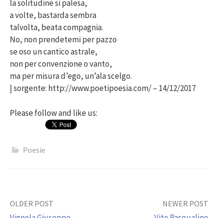
la solitudine si palesa,
a volte, bastarda sembra
talvolta, beata compagnia.
No, non prendetemi per pazzo
se oso un cantico astrale,
non per convenzione o vanto,
ma per misura d’ego, un’ala scelgo.
| sorgente: http://www.poetipoesia.com/ – 14/12/2017
Please follow and like us:
Poesie
Post
OLDER POST
NEWER POST
Vignola Giuseppe
Vito Pasqualino