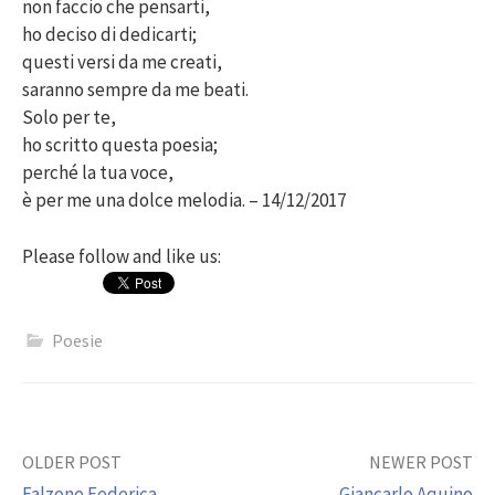
non faccio che pensarti,
ho deciso di dedicarti;
questi versi da me creati,
saranno sempre da me beati.
Solo per te,
ho scritto questa poesia;
perché la tua voce,
è per me una dolce melodia. – 14/12/2017
Please follow and like us:
Poesie
Post
OLDER POST
NEWER POST
Falzone Federica
Giancarlo Aquino