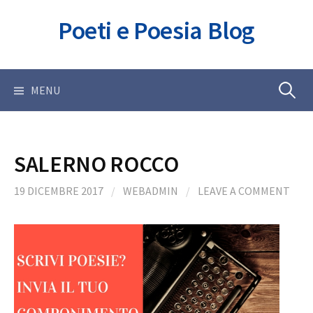
Skip
Poeti e Poesia Blog
to
content
Ricerca
MENU
per:
SALERNO ROCCO
19 DICEMBRE 2017
/
WEBADMIN
/
LEAVE A COMMENT