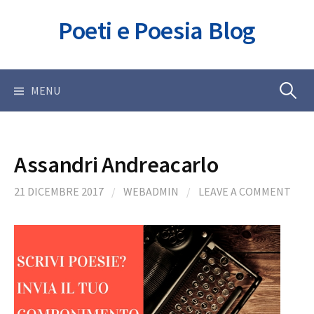
Skip
Poeti e Poesia Blog
to
content
Ricerca
MENU
per:
Assandri Andreacarlo
21 DICEMBRE 2017
/
WEBADMIN
/
LEAVE A COMMENT