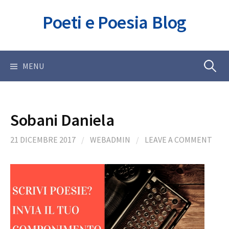
Skip
Poeti e Poesia Blog
to
content
Ricerca
MENU
per:
Sobani Daniela
21 DICEMBRE 2017
/
WEBADMIN
/
LEAVE A COMMENT