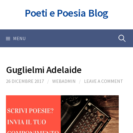
Skip
Poeti e Poesia Blog
to
content
Ricerca
MENU
per:
Guglielmi Adelaide
26 DICEMBRE 2017
/
WEBADMIN
/
LEAVE A COMMENT