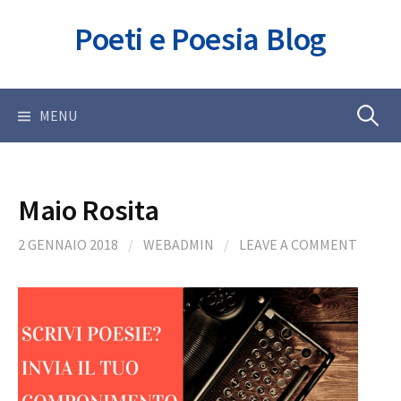
Skip
Poeti e Poesia Blog
to
content
Ricerca
MENU
per:
Maio Rosita
2 GENNAIO 2018
/
WEBADMIN
/
LEAVE A COMMENT