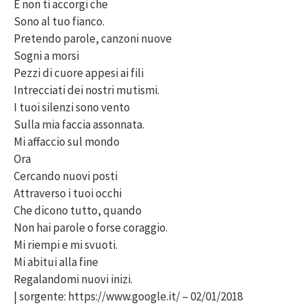
E non ti accorgi che
Sono al tuo fianco.
Pretendo parole, canzoni nuove
Sogni a morsi
Pezzi di cuore appesi ai fili
Intrecciati dei nostri mutismi.
I tuoi silenzi sono vento
Sulla mia faccia assonnata.
Mi affaccio sul mondo
Ora
Cercando nuovi posti
Attraverso i tuoi occhi
Che dicono tutto, quando
Non hai parole o forse coraggio.
Mi riempi e mi svuoti.
Mi abitui alla fine
Regalandomi nuovi inizi.
| sorgente: https://www.google.it/ – 02/01/2018