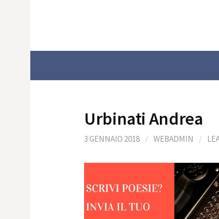
Skip
to
content
Urbinati Andrea
3 GENNAIO 2018
/
WEBADMIN
/
LE