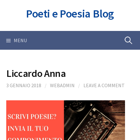
Skip
Poeti e Poesia Blog
to
content
Ricerca
MENU
per:
Liccardo Anna
3 GENNAIO 2018
/
WEBADMIN
/
LEAVE A COMMENT