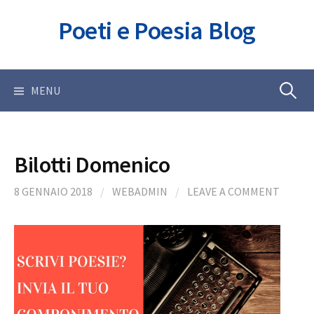
Skip
Poeti e Poesia Blog
to
content
Ricerca
MENU
per:
Bilotti Domenico
8 GENNAIO 2018
/
WEBADMIN
/
LEAVE A COMMENT