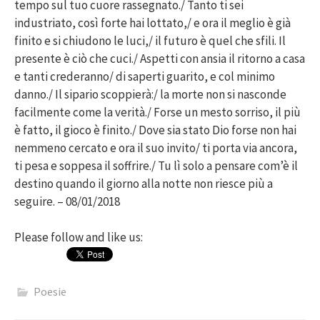
tempo sul tuo cuore rassegnato./ Tanto ti sei
industriato, così forte hai lottato,/ e ora il meglio è già
finito e si chiudono le luci,/ il futuro è quel che sfili. Il
presente è ciò che cuci./ Aspetti con ansia il ritorno a casa
e tanti crederanno/ di saperti guarito, e col minimo
danno./ Il sipario scoppierà:/ la morte non si nasconde
facilmente come la verità./ Forse un mesto sorriso, il più
è fatto, il gioco è finito./ Dove sia stato Dio forse non hai
nemmeno cercato e ora il suo invito/ ti porta via ancora,
ti pesa e soppesa il soffrire./ Tu lì solo a pensare com’è il
destino quando il giorno alla notte non riesce più a
seguire. – 08/01/2018
Please follow and like us:
Poesie