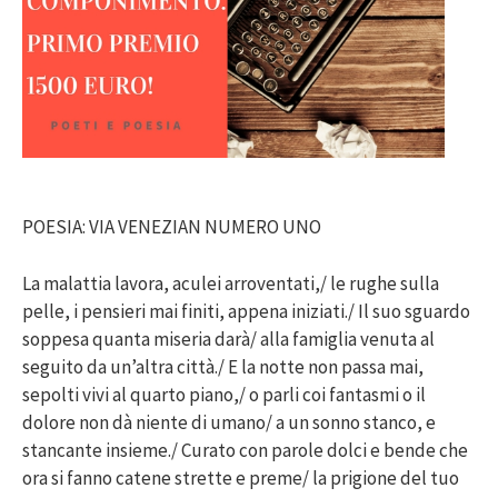
POESIA: VIA VENEZIAN NUMERO UNO
La malattia lavora, aculei arroventati,/ le rughe sulla
pelle, i pensieri mai finiti, appena iniziati./ Il suo sguardo
soppesa quanta miseria darà/ alla famiglia venuta al
seguito da un’altra città./ E la notte non passa mai,
sepolti vivi al quarto piano,/ o parli coi fantasmi o il
dolore non dà niente di umano/ a un sonno stanco, e
stancante insieme./ Curato con parole dolci e bende che
ora si fanno catene strette e preme/ la prigione del tuo