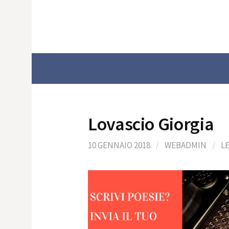
Skip
to
content
Lovascio Giorgia
10 GENNAIO 2018
/
WEBADMIN
/
L