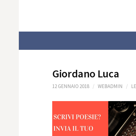
Skip
to
content
Giordano Luca
12 GENNAIO 2018
/
WEBADMIN
/
L