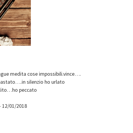
angue medita cose impossibili.vince….
bastato….in silenzio ho urlato
llito…ho peccato
– 12/01/2018