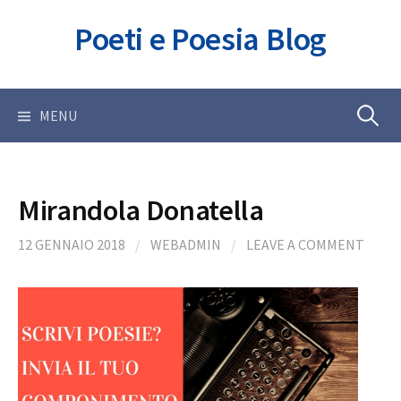
Skip
Poeti e Poesia Blog
to
content
Ricerca
MENU
per:
Mirandola Donatella
12 GENNAIO 2018
/
WEBADMIN
/
LEAVE A COMMENT