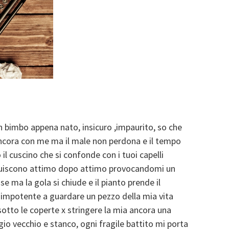
n bimbo appena nato, insicuro ,impaurito, so che
 ancora con me ma il male non perdona e il tempo
il cuscino che si confonde con i tuoi capelli
minuiscono attimo dopo attimo provocandomi un
e ma la gola si chiude e il pianto prende il
mpotente a guardare un pezzo della mia vita
otto le coperte x stringere la mia ancora una
io vecchio e stanco, ogni fragile battito mi porta