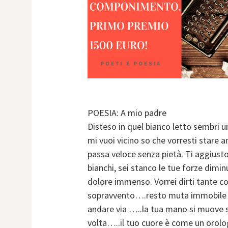
POESIA: A mio padre
Disteso in quel bianco letto sembri u
mi vuoi vicino so che vorresti stare
passa veloce senza pietà. Ti aggiusto 
bianchi, sei stanco le tue forze di
dolore immenso. Vorrei dirti tante cos
sopravvento….resto muta immobile i
andare via …..la tua mano si muove s
volta…..il tuo cuore è come un orolog