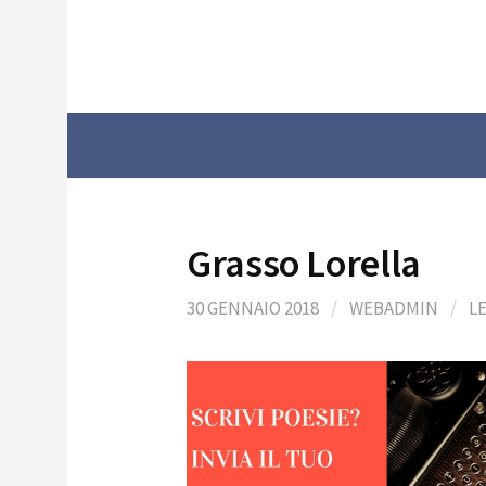
Skip
to
content
Grasso Lorella
30 GENNAIO 2018
/
WEBADMIN
/
L