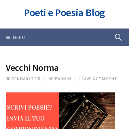
Skip
Poeti e Poesia Blog
to
content
Ricerca
MENU
per:
Vecchi Norma
30 GENNAIO 2018
/
WEBADMIN
/
LEAVE A COMMENT