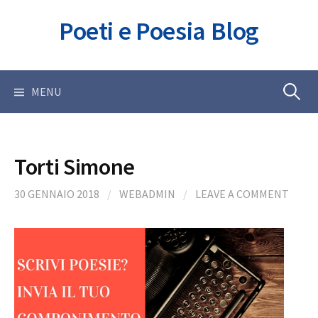
Skip
Poeti e Poesia Blog
to
content
Ricerca
MENU
per:
Torti Simone
30 GENNAIO 2018
/
WEBADMIN
/
LEAVE A COMMENT