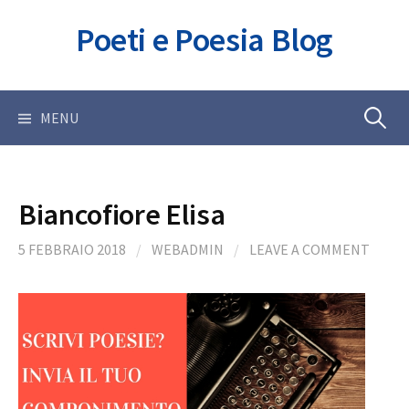
Skip
Poeti e Poesia Blog
to
content
Ricerca
MENU
per:
Biancofiore Elisa
5 FEBBRAIO 2018
/
WEBADMIN
/
LEAVE A COMMENT