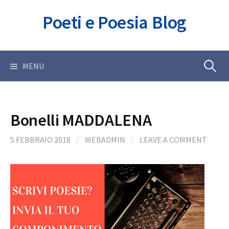
Skip
Poeti e Poesia Blog
to
content
Ricerca
MENU
per:
Bonelli MADDALENA
5 FEBBRAIO 2018
/
WEBADMIN
/
LEAVE A COMMENT