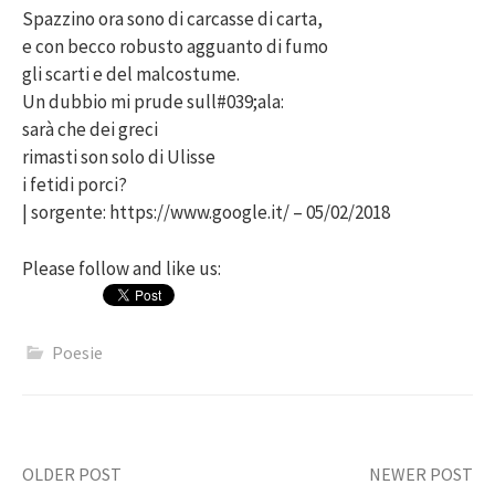
Spazzino ora sono di carcasse di carta,
e con becco robusto agguanto di fumo
gli scarti e del malcostume.
Un dubbio mi prude sull#039;ala:
sarà che dei greci
rimasti son solo di Ulisse
i fetidi porci?
| sorgente: https://www.google.it/ – 05/02/2018
Please follow and like us:
Poesie
Post
OLDER POST
NEWER POST