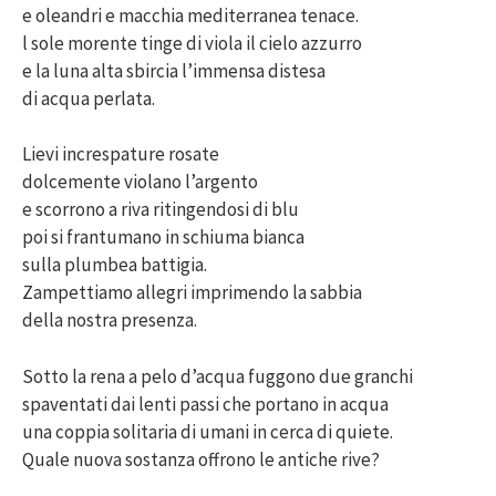
e oleandri e macchia mediterranea tenace.
l sole morente tinge di viola il cielo azzurro
e la luna alta sbircia l’immensa distesa
di acqua perlata.
Lievi increspature rosate
dolcemente violano l’argento
e scorrono a riva ritingendosi di blu
poi si frantumano in schiuma bianca
sulla plumbea battigia.
Zampettiamo allegri imprimendo la sabbia
della nostra presenza.
Sotto la rena a pelo d’acqua fuggono due granchi
spaventati dai lenti passi che portano in acqua
una coppia solitaria di umani in cerca di quiete.
Quale nuova sostanza offrono le antiche rive?