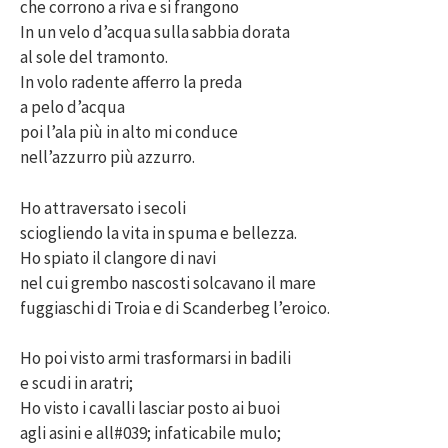
che corrono a riva e si frangono
In un velo d’acqua sulla sabbia dorata
al sole del tramonto.
In volo radente afferro la preda
a pelo d’acqua
poi l’ala più in alto mi conduce
nell’azzurro più azzurro.
Ho attraversato i secoli
sciogliendo la vita in spuma e bellezza.
Ho spiato il clangore di navi
nel cui grembo nascosti solcavano il mare
fuggiaschi di Troia e di Scanderbeg l’eroico.
Ho poi visto armi trasformarsi in badili
e scudi in aratri;
Ho visto i cavalli lasciar posto ai buoi
agli asini e all#039; infaticabile mulo;