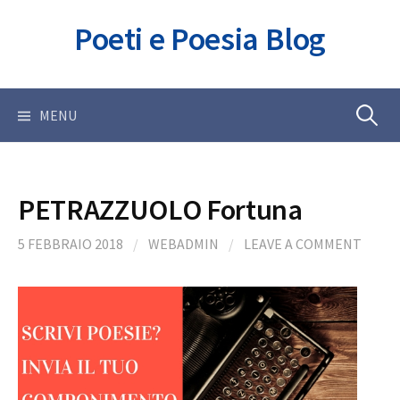
Skip
Poeti e Poesia Blog
to
content
Ricerca
MENU
per:
PETRAZZUOLO Fortuna
5 FEBBRAIO 2018
/
WEBADMIN
/
LEAVE A COMMENT