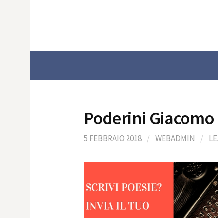
Skip
to
content
Poderini Giacomo
5 FEBBRAIO 2018
/
WEBADMIN
/
LE