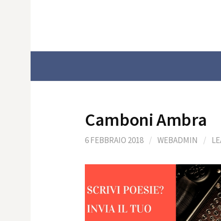
Skip
to
content
Camboni Ambra
6 FEBBRAIO 2018
/
WEBADMIN
/
LE