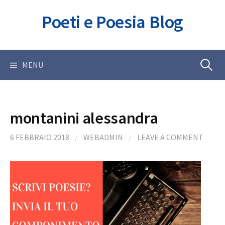
Skip
Poeti e Poesia Blog
to
content
Ricerca
MENU
per:
montanini alessandra
6 FEBBRAIO 2018
/
WEBADMIN
/
LEAVE A COMMENT