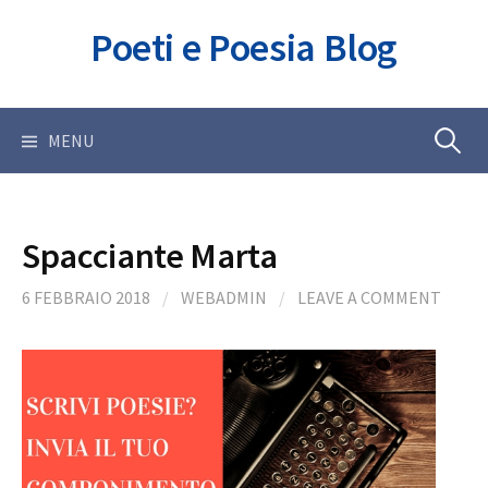
Skip
Poeti e Poesia Blog
to
content
Ricerca
MENU
per:
Spacciante Marta
6 FEBBRAIO 2018
/
WEBADMIN
/
LEAVE A COMMENT