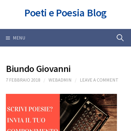
Skip
Poeti e Poesia Blog
to
content
Ricerca
MENU
per:
Biundo Giovanni
7 FEBBRAIO 2018
/
WEBADMIN
/
LEAVE A COMMENT