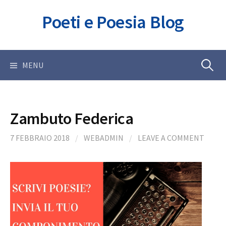
Skip
Poeti e Poesia Blog
to
content
Ricerca
MENU
per:
Zambuto Federica
7 FEBBRAIO 2018
/
WEBADMIN
/
LEAVE A COMMENT