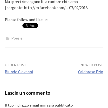
Ma i greci rimangono lì, a cantare chi siamo.
| sorgente: http://m.facebook.com/ – 07/02/2018
Please follow and like us:
Poesie
Post
OLDER POST
NEWER POST
Biundo Giovanni
Calabrese Ezio
navigation
Lascia un commento
Il tuo indirizzo email non sarà pubblicato.