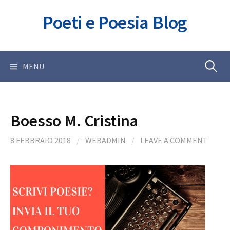
Skip
Poeti e Poesia Blog
to
content
Ricerca
MENU
per:
Boesso M. Cristina
8 FEBBRAIO 2018
/
WEBADMIN
/
LEAVE A COMMENT